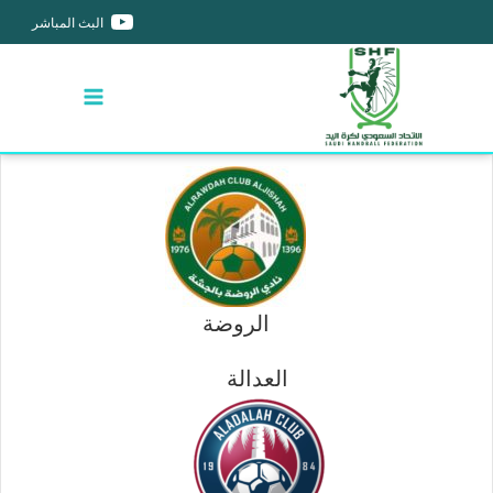
البث المباشر
الروضة
العدالة