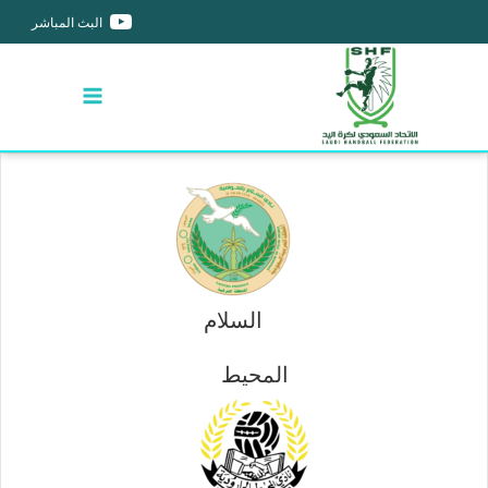
البث المباشر
السلام
المحيط