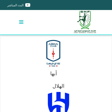
البث المباشر
أبها
الهلال