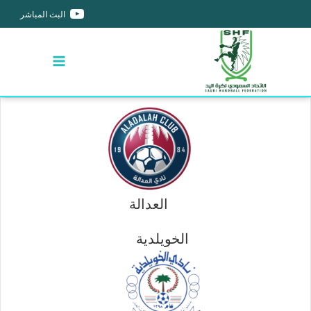
البث المباشر
العدالة
الخويلدية