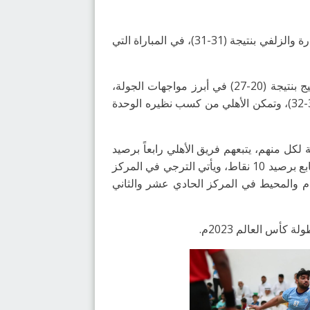
اختتمت اليوم الجمعة 02 ديسمبر 2022م مباريات الدور الأول من بطولة الدوري الممتاز لكرة اليد، بتعادل فريقا القارة والزلفي بنتيجة (31-31)، في المباراة التي
وأسفرت باقي نتائج مواجهات الجولة الحادية عشر من البطولة التي جرت أمس الخميس، عن فوز مضر على الخليج بنتيجة (20-27) في أبرز مواجهات الجولة،
وتمكن النور من الانتصار على نظيره الهدى بنتيجة (26-25)، وتغلب الصفا على الابتسام بفارق هدف وحيد بنتيجة (31-32)، وتمكن الأهلي من كسب نظيره الوحدة
تشارك فرق مضر والخليج والنور صدارة سلم الترتيب في المراكز الثلاثة الأولى توالياً برصيد 18 نقطة لكل منهم، يتبعهم فريق الأهلي رابعاً برصيد
16 نقطة، ثم فريقا الهدى والصفا في المركزين الخامس والسادس برصيد 14 نقطة، وبعدهم الوحدة في المركز السابع برصيد 10 نقاط، ويأتي الترجي في المركز
 التاسع برصيد 6 نقاط، ويحل الزلفي عاشراً برصيد 5 نقاط، ثم الابتسام والمحيط في المركز الحادي عشر والثاني