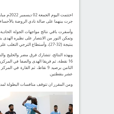
جرت ببنهما على صالة نادي الروضة بالأحساء.
بنتيجة (32-27)، وأستطاع الترجي التغلب على المحيط بنتيجة (32-27).
عشر بنقطتين.
ومن المقرر ان تتوقف متافسات البطولة لمدة 62 يوماً، استعداداً لإقامة معسكر المنتخب السعودي الأول تحضيراً لبطولة كأس العالم 3