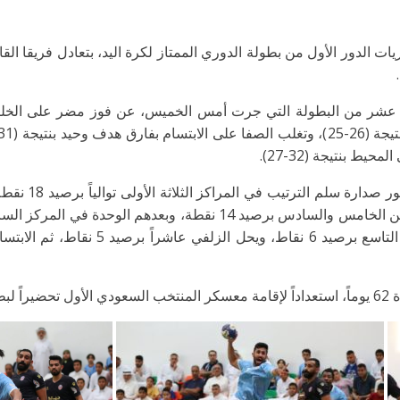
وبهذه النتائج، ت
الثامن برصيد 9 نقاط، ثم القارة في المركز
202م.