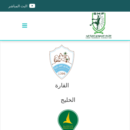
البث المباشر
القارة
الخليج